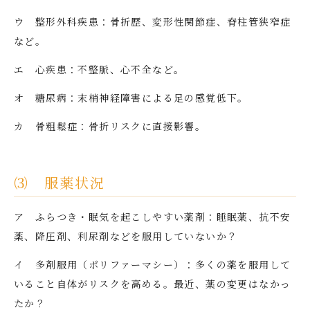
ウ 整形外科疾患：骨折歴、変形性関節症、脊柱管狭窄症
など。
エ 心疾患：不整脈、心不全など。
オ 糖尿病：末梢神経障害による足の感覚低下。
カ 骨粗鬆症：骨折リスクに直接影響。
⑶ 服薬状況
ア ふらつき・眠気を起こしやすい薬剤：睡眠薬、抗不安
薬、降圧剤、利尿剤などを服用していないか？
イ 多剤服用（ポリファーマシー）：多くの薬を服用して
いること自体がリスクを高める。最近、薬の変更はなかっ
たか？