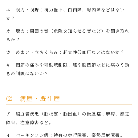
エ 視力・視野：視力低下、白内障、緑内障などはない
か？
オ 聴力：周囲の音（危険を知らせる音など）を聞き取れ
るか？
カ めまい・立ちくらみ：起立性低血圧などはないか？
キ 関節の痛みや可動域制限：膝や股関節などに痛みや動
きの制限はないか？
⑵ 病歴・既往歴
ア 脳血管疾患（脳梗塞・脳出血）の後遺症：麻痺、感覚
障害、注意障害など。
イ パーキンソン病：特有の歩行障害、姿勢反射障害。