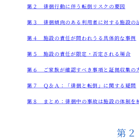
第２ 徘徊行動に伴う転倒リスクの要因
第３ 徘徊傾向のある利用者に対する施設の
第４ 施設の責任が問われうる具体的な事例
第５ 施設の責任が限定・否定される場合
第６ ご家族が確認すべき事項と証拠収集の
第７ Ｑ＆Ａ：「徘徊と転倒」に関する疑問
第８ まとめ：徘徊中の事故は施設の体制を
第２