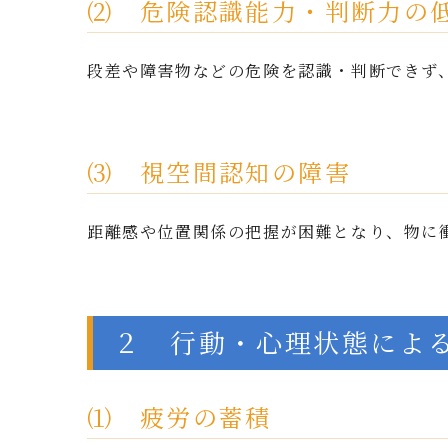
⑵ 危険認識能力・判断力の
段差や障害物などの危険を認識・判断できず
⑶ 視空間認知の障害
距離感や位置関係の把握が困難となり、物に
２ 行動・心理状態によ
⑴ 疲労の蓄積