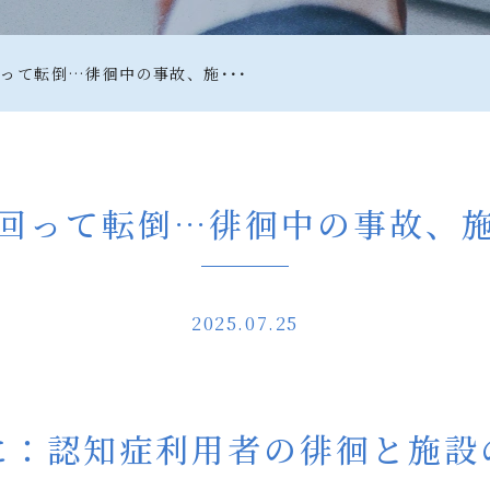
って転倒…徘徊中の事故、施･･･
回って転倒…徘徊中の事故、
2025.07.25
に：認知症利用者の徘徊と施設