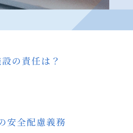
設
の
責
任
は？
施設の責任は？
の安全配慮義務