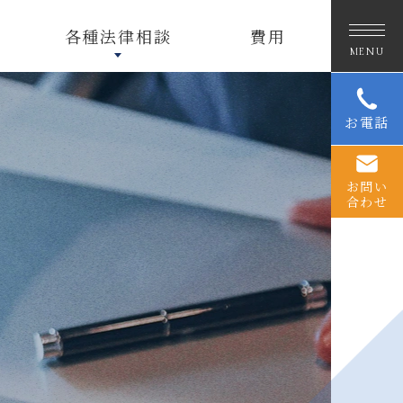
認
各種法律相談
費用
知
MENU
症
で
歩
お電話
き
回
っ
お問い
て
合わせ
転
倒…
徘
徊
中
の
事
故、
施